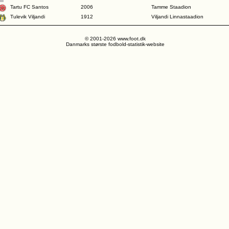
Tartu FC Santos
2006
Tamme Staadion
Tulevik Viljandi
1912
Viljandi Linnastaadion
© 2001-2026 www.foot.dk
Danmarks største fodbold-statistik-website