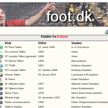
Klubber fra
Estland
Klub
Stiftet
Stadion
FC Flora Tallinn
10. marts 1990
A. le Coq Arena
FC Lantana Tallinn
1994
Viimsi
FC Levadia Tallinn (gammel)
1998
Vimsi
FC Norma Tallinn
1959
Rannavärava
FC TVMK
1951
Kadrioru Staadion
FCI Levadia Tallinn
22. oktober 1998
Kadriorg Staadion
Infonet Tallinn
29. januar 2002
Lasnamäe KJH stadium
JK Pärnu
Kalevi Staadion
JK Sillamäe Kalev
1957
Sillamäe Kalevi Staadion
JK Tallinna Kalev
1911
Kalevi Keskstaadion
Narva Trans
1979
Narva Kalev-Fama staadion
Nõmme Kalju
20. december 1922
Hiiu Staadion
Paide Linnameeskond
1990
Paide Ühisgümnaasiumi Staadio
Tallinna Sadam
1992
Kadrioru Staadion