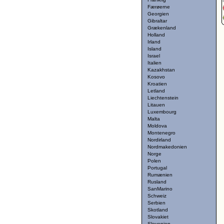
Færøerne
Georgien
Gibraltar
Grækenland
Holland
Irland
Island
Israel
Italien
Kazakhstan
Kosovo
Kroatien
Letland
Liechtenstein
Litauen
Luxembourg
Malta
Moldova
Montenegro
Nordirland
Nordmakedonien
Norge
Polen
Portugal
Rumænien
Rusland
SanMarino
Schweiz
Serbien
Skotland
Slovakiet
Slovenien