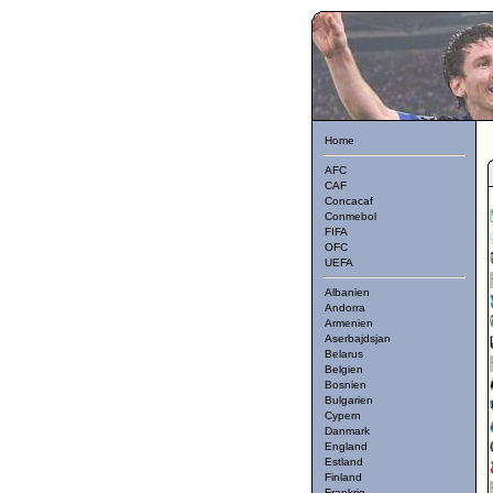
Home
AFC
CAF
Concacaf
Conmebol
FIFA
OFC
UEFA
Albanien
Andorra
Armenien
Aserbajdsjan
Belarus
Belgien
Bosnien
Bulgarien
Cypern
Danmark
England
Estland
Finland
Frankrig