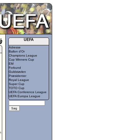
UEFA
Adresse
Ballon d'Or
Champions League
Cup Winners Cup
EM
Forbund
Guldstøvlen
Præsidenter
Royal League
Super Cup
TOTO Cup
UEFA Conference League
UEFA Europa League
n