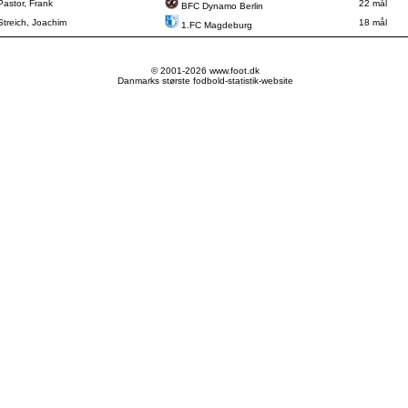
Pastor, Frank
22 mål
BFC Dynamo Berlin
Streich, Joachim
18 mål
1.FC Magdeburg
© 2001-2026 www.foot.dk
Danmarks største fodbold-statistik-website