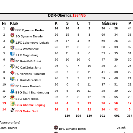
DDR-Oberliga
1984/85
Nr
Klub
K
S
U
T
Målscore
P
1
26
20
4
2
90
-
28
44
BFC Dynamo Berlin
2
26
15
8
3
69
-
34
38
SG Dynamo Dresden
3
26
17
4
5
55
-
26
38
1.FC Lokomotive Leipzig
4
26
12
8
6
38
-
33
32
BSG Wismut Aue
5
26
11
9
6
53
-
35
31
1.FC Magdeburg
6
26
10
10
6
47
-
39
30
FC Rot-Weiß Erfurt
7
26
9
7
10
36
-
27
25
FC Carl Zeiss Jena
8
26
7
8
11
41
-
38
22
FC Vorwärts Frankfurt
9
26
7
7
12
39
-
48
21
FC Karl-Marx-Stadt
10
26
6
9
11
37
-
51
21
FC Hansa Rostock
11
26
5
10
11
25
-
39
20
BSG Stahl Brandenburg
12
26
6
8
12
29
-
55
20
BSG Stahl Riesa
13
26
4
9
13
26
-
56
17
BSG Chemie Leipzig
14
26
1
3
22
16
-
92
5
BSG Motor Suhl
130
104
130
601
-
601
364
Topscorer(ere)
Ernst, Rainer
24 mål
BFC Dynamo Berlin