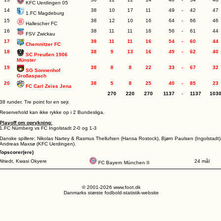
KFC Uerdingen 05
14
38
10
17
11
49
-
42
47
1.FC Magdeburg
15
38
12
10
16
64
-
66
46
Hallescher FC
16
38
11
11
16
56
-
61
44
FSV Zwickau
17
38
11
11
16
54
-
60
44
Chemnitzer FC
18
38
9
13
16
49
-
62
40
SC Preußen 1906
Münster
19
38
8
8
22
33
-
67
32
SG Sonnenhof
Großaspach
20
38
5
8
25
40
-
85
23
FC Carl Zeiss Jena
270
220
270
1137
-
1137
103
38 runder. Tre point for en sejr.
Reservehold kan ikke rykke op i 2 Bundesliga.
Playoff om oprykning:
1.FC Nürnberg vs FC Ingolstadt 2-0 og 1-3
Danske spillere: Nikolas Nartey & Rasmus Thellufsen (Hansa Rostock), Bjørn Paulsen (Ingolstadt)
Andreas Maxsø (KFC Uerdingen).
Topscorer(ere)
Wriedt, Kwasi Okyere
24 mål
FC Bayern München II
© 2001-2026 www.foot.dk
Danmarks største fodbold-statistik-website