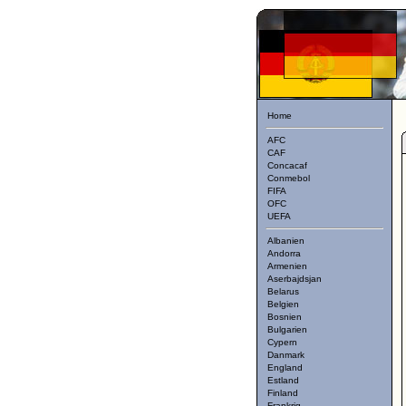
Home
AFC
CAF
Concacaf
Conmebol
FIFA
OFC
UEFA
Albanien
Andorra
Armenien
Aserbajdsjan
Belarus
Belgien
Bosnien
Bulgarien
Cypern
Danmark
England
Estland
Finland
Frankrig