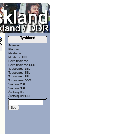
Tyskland
Adresse
Klubber
Mestrene
Mestrene DDR
Pokalfinalerne
Pokalfinalerne DDR
Topscorere 1BL
Topscorere 2BL
Topscorere 3BL
Topscorere DDR
Vindere 2BL
Vindere 3BL
Årets spiller
Årets spiller DDR