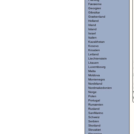
Færøerne
Georgien
Gibraltar
Grækenland
Holland
Irland
Island
Israel
Italien
Kazakhstan
Kosovo
Kroatien
Letland
Liechtenstein
Litauen
Luxembourg
Malta
Moldova
Montenegro
Nordirland
Nordmakedonien
Norge
Polen
Portugal
Rumænien
Rusland
SanMarino
Schweiz
Serbien
Skotland
Slovakiet
Slovenien