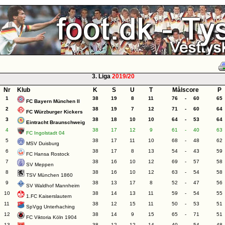
3. Liga
2019/20
Nr
Klub
K
S
U
T
Målscore
P
1
38
19
8
11
76
-
60
65
FC Bayern München II
2
38
19
7
12
71
-
60
64
FC Würzburger Kickers
3
38
18
10
10
64
-
53
64
Eintracht Braunschweig
4
38
17
12
9
61
-
40
63
FC Ingolstadt 04
5
38
17
11
10
68
-
48
62
MSV Duisburg
6
38
17
8
13
54
-
43
59
FC Hansa Rostock
7
38
16
10
12
69
-
57
58
SV Meppen
8
38
16
10
12
63
-
54
58
TSV München 1860
9
38
13
17
8
52
-
47
56
SV Waldhof Mannheim
10
38
14
13
11
59
-
54
55
1.FC Kaiserslautern
11
38
12
15
11
50
-
53
51
SpVgg Unterhaching
12
38
14
9
15
65
-
71
51
FC Viktoria Köln 1904
13
38
12
12
14
40
-
54
48