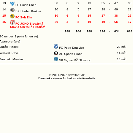
13
30
8
9
13
35
-
47
33
FC Union Cheb
14
30
8
5
17
28
-
46
29
SK Hradec Králové
15
30
6
9
15
17
-
38
27
FC Svit Zlín
16
30
3
8
19
19
-
65
17
FC JOKO Slovácká
Slavia Uherské Hradiště
188
104
188
634
-
634
668
30 runder. 3 point for en sejr.
Topscorer(ere)
Drulák, Radek
22 mål
FC Petra Drnovice
Nedvěd, Pavel
14 mål
AC Sparta Praha
Baranek, Miroslav
13 mål
SK Sigma MŽ Olomouc
© 2001-2026 www.foot.dk
Danmarks største fodbold-statistik-website