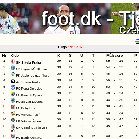
I. liga
1995/96
Nr
Klub
K
S
U
T
Målscore
P
1
30
23
1
6
68
-
28
70
SK Slavia Praha
2
30
19
4
7
54
-
33
61
SK Sigma MŽ Olomouc
3
30
16
5
9
45
-
26
53
FK Jablonec nad Nisou
4
30
14
7
9
56
-
35
49
AC Sparta Praha
5
30
14
6
10
53
-
40
48
FC Petra Drnovice
6
30
13
7
10
40
-
34
46
FC Kaučuk Opava
7
30
12
8
10
34
-
30
44
FC Slovan Liberec
8
30
12
7
11
39
-
42
43
FC Boby Brno
9
30
11
6
13
33
-
34
39
FC Viktoria Plzeň
10
30
9
10
11
38
-
43
37
FK Viktoria Žižkov
11
30
10
7
13
35
-
47
37
SK České Budějovice
JČE
12
30
10
5
15
40
-
46
35
FC Baník Ostrava