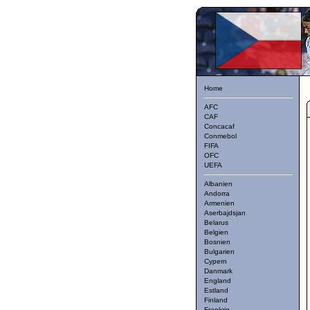
Home
AFC
CAF
Concacaf
Conmebol
FIFA
OFC
UEFA
Albanien
Andorra
Armenien
Aserbajdsjan
Belarus
Belgien
Bosnien
Bulgarien
Cypern
Danmark
England
Estland
Finland
Frankrig