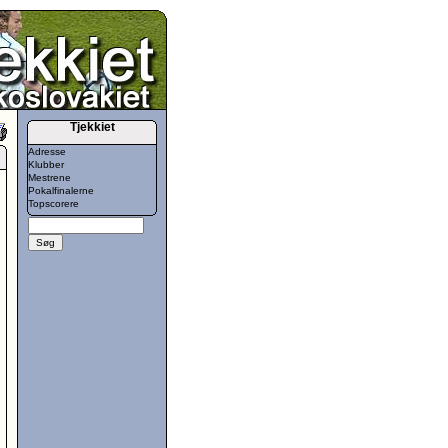
Tjekkiet
Adresse
Klubber
Mestrene
Pokalfinalerne
Topscorere