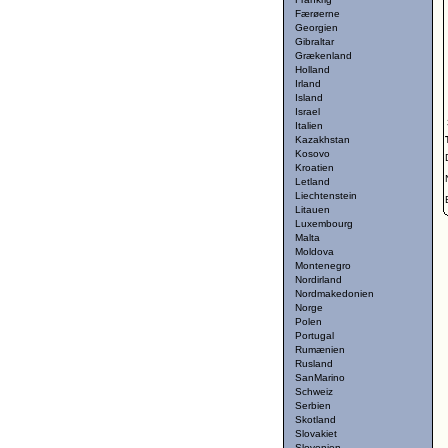
Færøerne
Georgien
Gibraltar
Grækenland
Holland
Irland
Island
Israel
Italien
Kazakhstan
Kosovo
Kroatien
Letland
Liechtenstein
Litauen
Luxembourg
Malta
Moldova
Montenegro
Nordirland
Nordmakedonien
Norge
Polen
Portugal
Rumænien
Rusland
SanMarino
Schweiz
Serbien
Skotland
Slovakiet
Slovenien