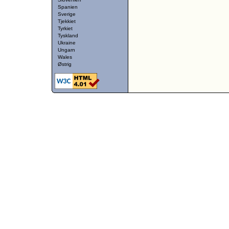
Spanien
Sverige
Tjekkiet
Tyrkiet
Tyskland
Ukraine
Ungarn
Wales
Østrig