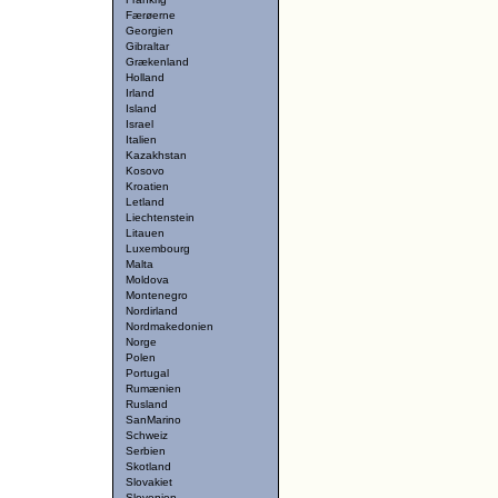
Færøerne
Georgien
Gibraltar
Grækenland
Holland
Irland
Island
Israel
Italien
Kazakhstan
Kosovo
Kroatien
Letland
Liechtenstein
Litauen
Luxembourg
Malta
Moldova
Montenegro
Nordirland
Nordmakedonien
Norge
Polen
Portugal
Rumænien
Rusland
SanMarino
Schweiz
Serbien
Skotland
Slovakiet
Slovenien