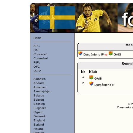
Home
Mes
AFC
CAF
Concacaf
Djurgårdens IF
vs
GAIS
Conmebol
FIFA
Svens
OFC
UEFA
Nr
Klub
1
GAIS
Albanien
Andorra
2
Djurgårdens IF
Armenien
Aserbajdsjan
Belarus
Belgien
Bosnien
© 2
Danmarks st
Bulgarien
Cypern
Danmark
England
Estland
Finland
Frankrig