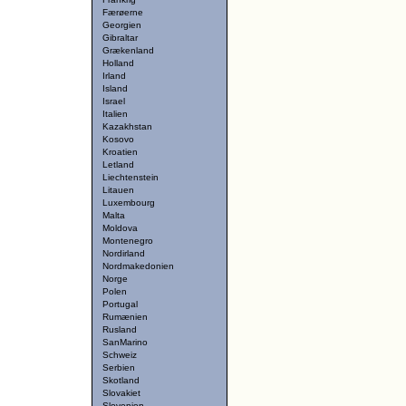
Færøerne
Georgien
Gibraltar
Grækenland
Holland
Irland
Island
Israel
Italien
Kazakhstan
Kosovo
Kroatien
Letland
Liechtenstein
Litauen
Luxembourg
Malta
Moldova
Montenegro
Nordirland
Nordmakedonien
Norge
Polen
Portugal
Rumænien
Rusland
SanMarino
Schweiz
Serbien
Skotland
Slovakiet
Slovenien