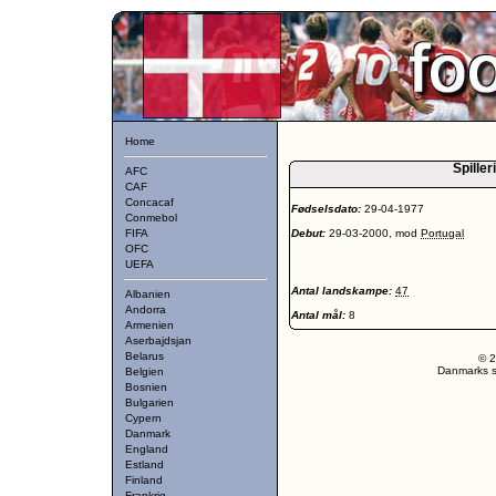
Home
Spiller
AFC
CAF
Concacaf
Fødselsdato:
29-04-1977
Conmebol
FIFA
Debut:
29-03-2000, mod
Portugal
OFC
UEFA
Antal landskampe:
47
Albanien
Andorra
Antal mål:
8
Armenien
Aserbajdsjan
Belarus
© 2
Danmarks st
Belgien
Bosnien
Bulgarien
Cypern
Danmark
England
Estland
Finland
Frankrig