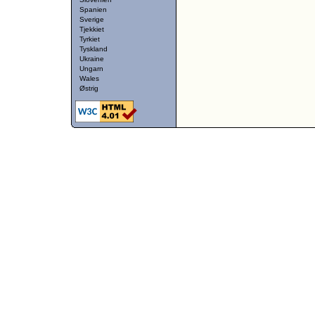
Spanien
Sverige
Tjekkiet
Tyrkiet
Tyskland
Ukraine
Ungarn
Wales
Østrig