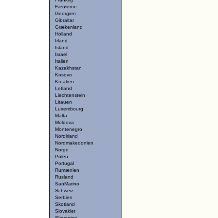
Færøerne
Georgien
Gibraltar
Grækenland
Holland
Irland
Island
Israel
Italien
Kazakhstan
Kosovo
Kroatien
Letland
Liechtenstein
Litauen
Luxembourg
Malta
Moldova
Montenegro
Nordirland
Nordmakedonien
Norge
Polen
Portugal
Rumænien
Rusland
SanMarino
Schweiz
Serbien
Skotland
Slovakiet
Slovenien