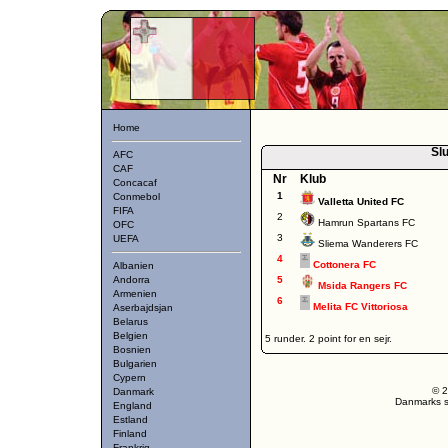
Home
Slu
AFC
CAF
Nr
Klub
Concacaf
1
Conmebol
Valletta United FC
FIFA
2
Hamrun Spartans FC
OFC
3
UEFA
Sliema Wanderers FC
4
Cottonera FC
Albanien
Andorra
5
Msida Rangers FC
Armenien
6
Melita FC Vittoriosa
Aserbajdsjan
Belarus
Belgien
5 runder. 2 point for en sejr.
Bosnien
Bulgarien
Cypern
© 2
Danmark
Danmarks st
England
Estland
Finland
Frankrig