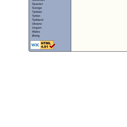
Spanien
Sverige
Tjekkiet
Tyrkiet
Tyskland
Ukraine
Ungarn
Wales
Østrig