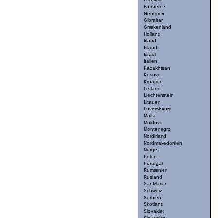
Færøerne
Georgien
Gibraltar
Grækenland
Holland
Irland
Island
Israel
Italien
Kazakhstan
Kosovo
Kroatien
Letland
Liechtenstein
Litauen
Luxembourg
Malta
Moldova
Montenegro
Nordirland
Nordmakedonien
Norge
Polen
Portugal
Rumænien
Rusland
SanMarino
Schweiz
Serbien
Skotland
Slovakiet
Slovenien