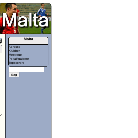
Malta
Adresse
Klubber
Mestrene
Pokalfinalerne
Topscorere