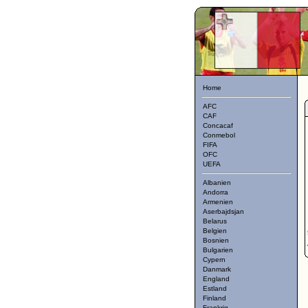
Home
AFC
CAF
Concacaf
Conmebol
FIFA
OFC
UEFA
Albanien
Andorra
Armenien
Aserbajdsjan
Belarus
Belgien
Bosnien
Bulgarien
Cypern
Danmark
England
Estland
Finland
Frankrig