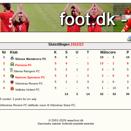
Slutstillingen
1922/23
Nr
Klub
K
S
U
T
Målscore
P
1
5
5
-
-
10
-
1
10
Sliema Wanderers FC
2
5
4
-
1
13
-
1
8
Floriana FC
3
5
2
1
2
3
-
5
5
Sliema Rangers FC
4
5
2
-
3
2
-
6
4
Hamrun Spartans FC
5
5
1
1
3
3
-
9
3
Vittoriosa Rovers FC
6
5
-
-
5
1
-
10
0
Valletta United FC
14
2
14
32
-
32
30
5 runder. 2 point for en sejr.
Vittoriosa Rovers FC skiftede navn til Vittoriosa Stars FC.
© 2001-2026 www.foot.dk
Danmarks største fodbold-statistik-website