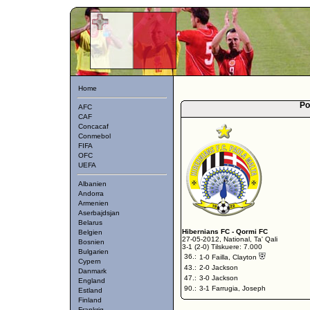
Home
Po
AFC
CAF
Concacaf
Conmebol
FIFA
OFC
UEFA
Albanien
Andorra
Armenien
Aserbajdsjan
Belarus
Hibernians FC
-
Qormi FC
Belgien
27-05-2012, National, Ta' Qali
Bosnien
3-1 (2-0) Tilskuere: 7.000
Bulgarien
36.:
1-0 Failla, Clayton
Cypern
43.:
2-0 Jackson
Danmark
47.:
3-0 Jackson
England
90.:
3-1 Farrugia, Joseph
Estland
Finland
Frankrig