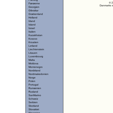
© 2
Færøerne
Danmarks st
Georgien
Gibraltar
Grækenland
Holland
Irland
Island
Israel
Italien
Kazakhstan
Kosovo
Kroatien
Letland
Liechtenstein
Litauen
Luxembourg
Malta
Moldova
Montenegro
Nordirland
Nordmakedonien
Norge
Polen
Portugal
Rumænien
Rusland
SanMarino
Schweiz
Serbien
Skotland
Slovakiet
Slovenien