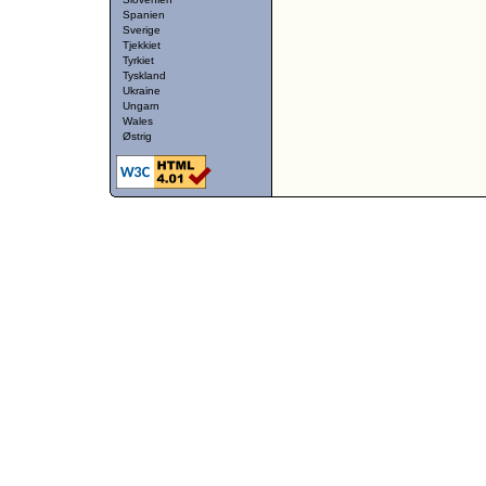
Spanien
Sverige
Tjekkiet
Tyrkiet
Tyskland
Ukraine
Ungarn
Wales
Østrig