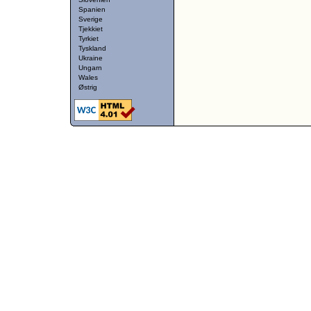
Spanien
Sverige
Tjekkiet
Tyrkiet
Tyskland
Ukraine
Ungarn
Wales
Østrig