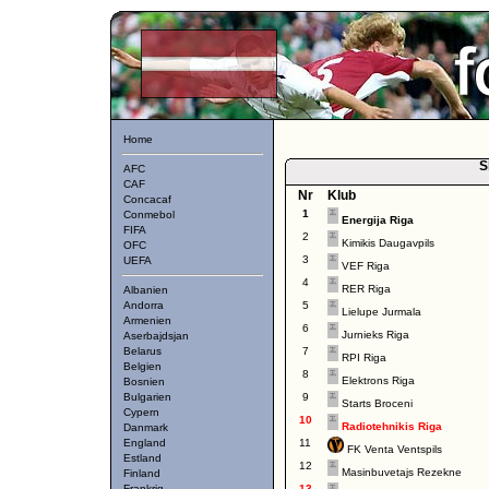
Home
S
AFC
CAF
Nr
Klub
Concacaf
1
Conmebol
Energija Riga
FIFA
2
Kimikis Daugavpils
OFC
3
UEFA
VEF Riga
4
RER Riga
Albanien
Andorra
5
Lielupe Jurmala
Armenien
6
Jurnieks Riga
Aserbajdsjan
Belarus
7
RPI Riga
Belgien
8
Elektrons Riga
Bosnien
Bulgarien
9
Starts Broceni
Cypern
10
Radiotehnikis Riga
Danmark
England
11
FK Venta Ventspils
Estland
12
Masinbuvetajs Rezekne
Finland
Frankrig
13