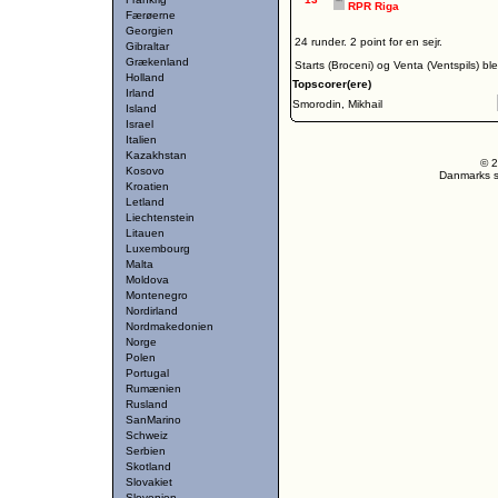
RPR Riga
Færøerne
Georgien
24 runder. 2 point for en sejr.
Gibraltar
Grækenland
Starts (Broceni) og Venta (Ventspils) bl
Holland
Topscorer(ere)
Irland
Smorodin, Mikhail
Island
Israel
Italien
Kazakhstan
© 2
Kosovo
Danmarks st
Kroatien
Letland
Liechtenstein
Litauen
Luxembourg
Malta
Moldova
Montenegro
Nordirland
Nordmakedonien
Norge
Polen
Portugal
Rumænien
Rusland
SanMarino
Schweiz
Serbien
Skotland
Slovakiet
Slovenien