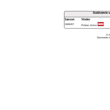
Guldstøvle-v
Sæson
Vinder
1986/87
Polster, Anton
© 2
Danmarks st