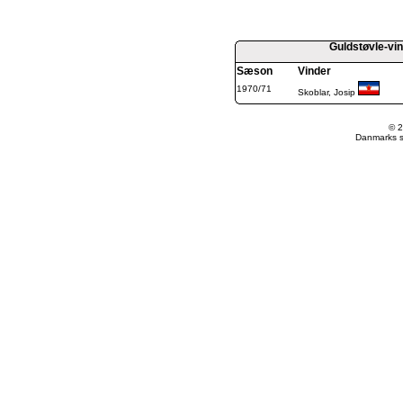
Guldstøvle-vin
Sæson
Vinder
1970/71
Skoblar, Josip
© 2
Danmarks st