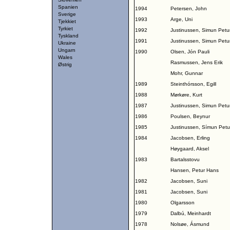
Spanien
1994
Petersen, John
Sverige
1993
Arge, Uni
Tjekkiet
Tyrkiet
1992
Justinussen, Simun Petu
Tyskland
1991
Justinussen, Simun Petu
Ukraine
Ungarn
1990
Olsen, Jón Pauli
Wales
Rasmussen, Jens Erik
Østrig
Mohr, Gunnar
1989
Steinthórsson, Egill
1988
Mørkøre, Kurt
1987
Justinussen, Simun Petu
1986
Poulsen, Beynur
1985
Justinussen, Símun Petu
1984
Jacobsen, Erling
Høygaard, Aksel
1983
Bartalsstovu
Hansen, Petur Hans
1982
Jacobsen, Suni
1981
Jacobsen, Suni
1980
Olgarsson
1979
Dalbú, Meinhardt
1978
Nolsøe, Ásmund