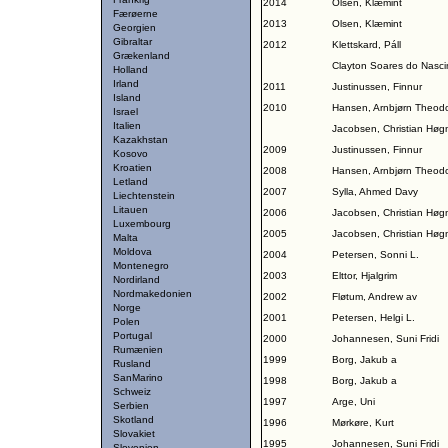
2014
Olsen, Klæmint
Færøerne
2013
Olsen, Klæmint
Georgien
Gibraltar
2012
Klettskard, Páll
Grækenland
Clayton Soares do Nasc
Holland
Irland
2011
Justinussen, Finnur
Island
2010
Hansen, Arnbjørn Theod
Israel
Italien
Jacobsen, Christian Høg
Kazakhstan
2009
Justinussen, Finnur
Kosovo
Kroatien
2008
Hansen, Arnbjørn Theod
Letland
2007
Sylla, Ahmed Davy
Liechtenstein
Litauen
2006
Jacobsen, Christian Høg
Luxembourg
2005
Jacobsen, Christian Høg
Malta
Moldova
2004
Petersen, Sonni L.
Montenegro
2003
Elttor, Hjalgrim
Nordirland
Nordmakedonien
2002
Fløtum, Andrew av
Norge
2001
Petersen, Helgi L.
Polen
Portugal
2000
Johannesen, Suni Fridi
Rumænien
1999
Borg, Jakub a
Rusland
SanMarino
1998
Borg, Jakub a
Schweiz
1997
Arge, Uni
Serbien
Skotland
1996
Mørkøre, Kurt
Slovakiet
1995
Johannesen, Suni Fridi
Slovenien