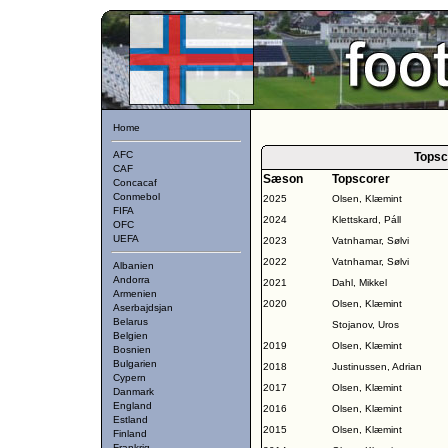
Home
AFC
Topsc
CAF
Sæson
Topscorer
Concacaf
Conmebol
2025
Olsen, Klæmint
FIFA
2024
Klettskard, Páll
OFC
UEFA
2023
Vatnhamar, Sølvi
2022
Vatnhamar, Sølvi
Albanien
Andorra
2021
Dahl, Mikkel
Armenien
2020
Olsen, Klæmint
Aserbajdsjan
Belarus
Stojanov, Uros
Belgien
2019
Olsen, Klæmint
Bosnien
Bulgarien
2018
Justinussen, Adrian
Cypern
2017
Olsen, Klæmint
Danmark
England
2016
Olsen, Klæmint
Estland
2015
Olsen, Klæmint
Finland
Frankrig