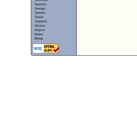
Spanien
Sverige
Tjekkiet
Tyrkiet
Tyskland
Ukraine
Ungarn
Wales
Østrig