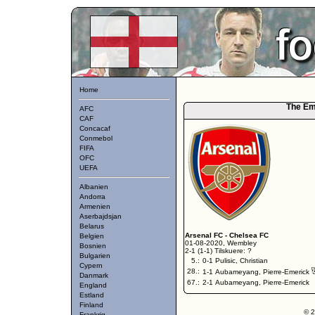
Home
The Em
AFC
CAF
Concacaf
Conmebol
FIFA
OFC
UEFA
Albanien
Andorra
Armenien
Aserbajdsjan
Belarus
Arsenal FC
-
Chelsea FC
Belgien
01-08-2020, Wembley
Bosnien
2-1 (1-1) Tilskuere: ?
Bulgarien
5.:
0-1 Pulisic, Christian
Cypern
28.:
1-1 Aubameyang, Pierre-Emerick
Danmark
67.:
2-1 Aubameyang, Pierre-Emerick
England
Estland
Finland
© 2
Frankrig