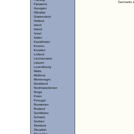
Danmarks st
Færøerne
Georgien
Gibraltar
Grækenland
Holland
Irland
Island
Israel
Italien
Kazakhstan
Kosovo
Kroatien
Letland
Liechtenstein
Litauen
Luxembourg
Malta
Moldova
Montenegro
Nordirland
Nordmakedonien
Norge
Polen
Portugal
Rumænien
Rusland
SanMarino
Schweiz
Serbien
Skotland
Slovakiet
Slovenien