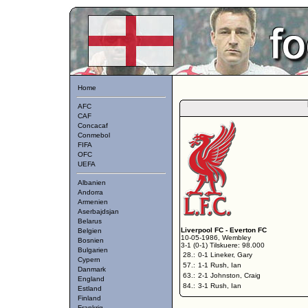
Home
AFC
CAF
Concacaf
Conmebol
FIFA
OFC
UEFA
Albanien
Andorra
Armenien
Aserbajdsjan
Belarus
Liverpool FC
-
Everton FC
Belgien
10-05-1986, Wembley
Bosnien
3-1 (0-1) Tilskuere: 98.000
Bulgarien
28.:
0-1 Lineker, Gary
Cypern
57.:
1-1 Rush, Ian
Danmark
63.:
2-1 Johnston, Craig
England
84.:
3-1 Rush, Ian
Estland
Finland
Frankrig