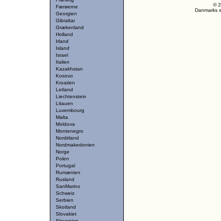
© 2
Færøerne
Danmarks st
Georgien
Gibraltar
Grækenland
Holland
Irland
Island
Israel
Italien
Kazakhstan
Kosovo
Kroatien
Letland
Liechtenstein
Litauen
Luxembourg
Malta
Moldova
Montenegro
Nordirland
Nordmakedonien
Norge
Polen
Portugal
Rumænien
Rusland
SanMarino
Schweiz
Serbien
Skotland
Slovakiet
Slovenien