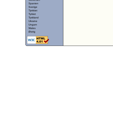
Spanien
Sverige
Tjekkiet
Tyrkiet
Tyskland
Ukraine
Ungarn
Wales
Østrig