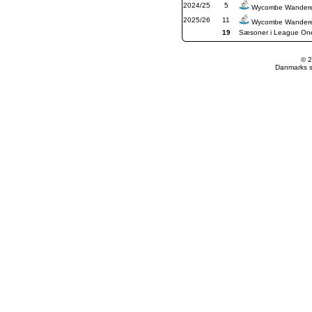
2024/25
5
Wycombe Wandere
2025/26
11
Wycombe Wandere
19
Sæsoner i League On
© 2
Danmarks st