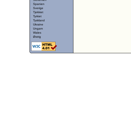
Spanien
Sverige
Tjekkiet
Tyrkiet
Tyskland
Ukraine
Ungarn
Wales
Østrig