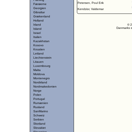
Petersen, Poul Erik
Færøerne
Georgien
Kendzior, Valdemar
Gibraltar
Grækenland
Holland
Irland
© 2
Danmarks st
Island
Israel
Italien
Kazakhstan
Kosovo
Kroatien
Letland
Liechtenstein
Litauen
Luxembourg
Malta
Moldova
Montenegro
Nordirland
Nordmakedonien
Norge
Polen
Portugal
Rumænien
Rusland
SanMarino
Schweiz
Serbien
Skotland
Slovakiet
Slovenien