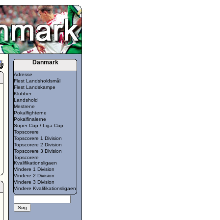
Danmark
Adresse
Flest Landsholdsmål
Flest Landskampe
Klubber
Landshold
Mestrene
Pokalfighterne
Pokalfinalerne
Super Cup / Liga Cup
Topscorere
Topscorere 1 Division
Topscorere 2 Division
Topscorere 3 Division
Topscorere
Kvalifikationsligaen
Vindere 1 Division
Vindere 2 Division
Vindere 3 Division
Vindere Kvalifikationsligaen