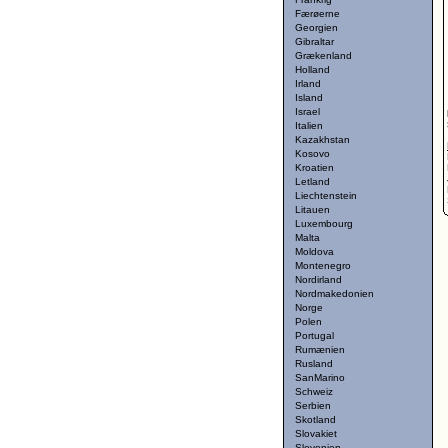
Færøerne
Georgien
Gibraltar
Grækenland
Holland
Irland
Island
Israel
Italien
Kazakhstan
Kosovo
Kroatien
Letland
Liechtenstein
Litauen
Luxembourg
Malta
Moldova
Montenegro
Nordirland
Nordmakedonien
Norge
Polen
Portugal
Rumænien
Rusland
SanMarino
Schweiz
Serbien
Skotland
Slovakiet
Slovenien