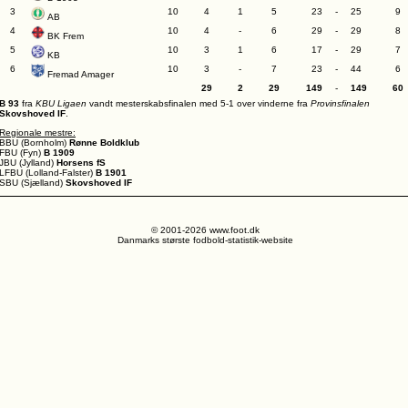
3
10
4
1
5
23
-
25
9
AB
4
10
4
-
6
29
-
29
8
BK Frem
5
10
3
1
6
17
-
29
7
KB
6
10
3
-
7
23
-
44
6
Fremad Amager
29
2
29
149
-
149
60
B 93
fra
KBU Ligaen
vandt mesterskabsfinalen med 5-1 over vinderne fra
Provinsfinalen
Skovshoved IF
.
Regionale mestre:
BBU (Bornholm)
Rønne Boldklub
FBU (Fyn)
B 1909
JBU (Jylland)
Horsens fS
LFBU (Lolland-Falster)
B 1901
SBU (Sjælland)
Skovshoved IF
© 2001-2026 www.foot.dk
Danmarks største fodbold-statistik-website