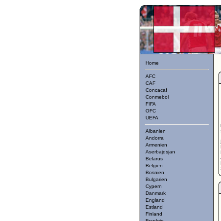
Home
AFC
CAF
Concacaf
Conmebol
FIFA
OFC
UEFA
Albanien
Andorra
Armenien
Aserbajdsjan
Belarus
Belgien
Bosnien
Bulgarien
Cypern
Danmark
England
Estland
Finland
Frankrig