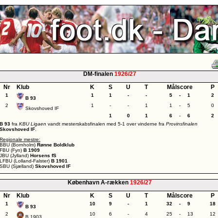
DM-finalen
1926/27
Nr
Klub
K
S
U
T
Målscore
P
1
1
1
-
-
5
-
1
2
B 93
2
1
-
-
1
1
-
5
0
Skovshoved IF
1
0
1
6
-
6
2
B 93
fra
KBU Ligaen
vandt mesterskabsfinalen med 5-1 over vinderne fra
Provinsfinalen
Skovshoved IF
.
Regionale mestre:
BBU (Bornholm)
Rønne Boldklub
FBU (Fyn)
B 1909
JBU (Jylland)
Horsens fS
LFBU (Lolland-Falster)
B 1901
SBU (Sjælland)
Skovshoved IF
København A-rækken
1926/27
Nr
Klub
K
S
U
T
Målscore
P
1
10
9
-
1
32
-
9
18
B 93
2
10
6
-
4
25
-
13
12
B 1903