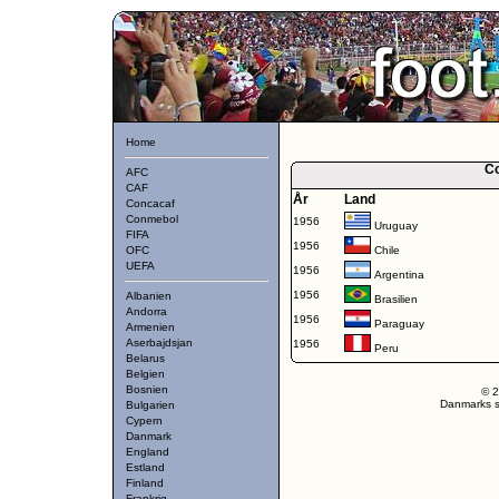
Home
C
AFC
CAF
År
Land
Concacaf
Conmebol
1956
Uruguay
FIFA
1956
OFC
Chile
UEFA
1956
Argentina
1956
Albanien
Brasilien
Andorra
1956
Paraguay
Armenien
Aserbajdsjan
1956
Peru
Belarus
Belgien
Bosnien
© 2
Danmarks st
Bulgarien
Cypern
Danmark
England
Estland
Finland
Frankrig