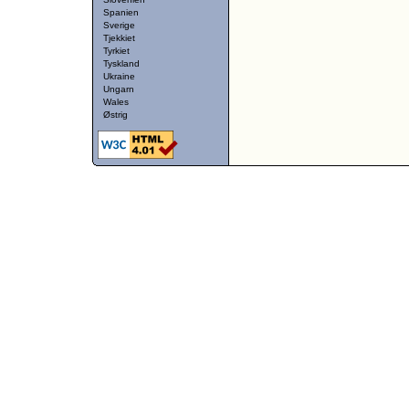
Spanien
Sverige
Tjekkiet
Tyrkiet
Tyskland
Ukraine
Ungarn
Wales
Østrig