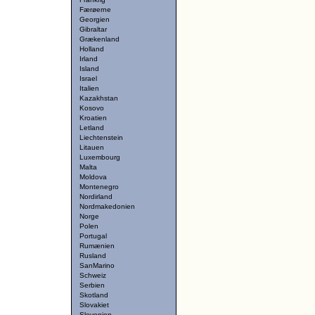
Færøerne
Georgien
Gibraltar
Grækenland
Holland
Irland
Island
Israel
Italien
Kazakhstan
Kosovo
Kroatien
Letland
Liechtenstein
Litauen
Luxembourg
Malta
Moldova
Montenegro
Nordirland
Nordmakedonien
Norge
Polen
Portugal
Rumænien
Rusland
SanMarino
Schweiz
Serbien
Skotland
Slovakiet
Slovenien