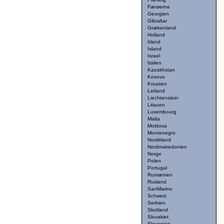
Færøerne
Georgien
Gibraltar
Grækenland
Holland
Irland
Island
Israel
Italien
Kazakhstan
Kosovo
Kroatien
Letland
Liechtenstein
Litauen
Luxembourg
Malta
Moldova
Montenegro
Nordirland
Nordmakedonien
Norge
Polen
Portugal
Rumænien
Rusland
SanMarino
Schweiz
Serbien
Skotland
Slovakiet
Slovenien