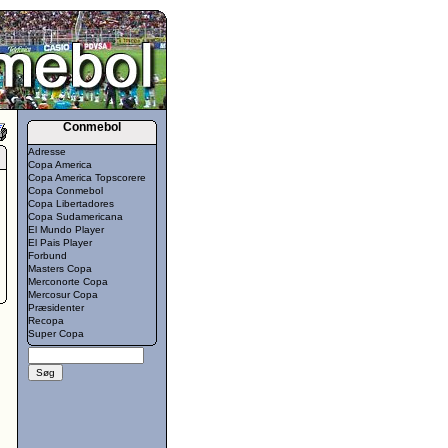
Conmebol
Adresse
Copa America
Copa America Topscorere
Copa Conmebol
Copa Libertadores
Copa Sudamericana
El Mundo Player
El Pais Player
Forbund
Masters Copa
Merconorte Copa
Mercosur Copa
Præsidenter
Recopa
Super Copa