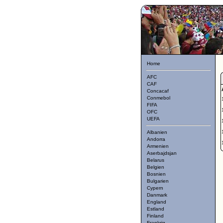
Home
AFC
CAF
Concacaf
Conmebol
FIFA
OFC
UEFA
Albanien
Andorra
Armenien
Aserbajdsjan
Belarus
Belgien
Bosnien
Bulgarien
Cypern
Danmark
England
Estland
Finland
Frankrig