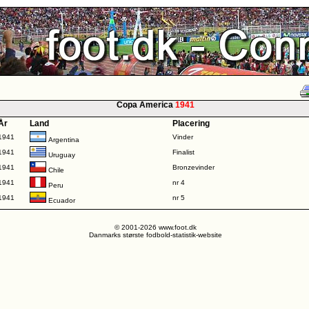
Copa America
1941
År
Land
Placering
1941
Vinder
Argentina
1941
Finalist
Uruguay
1941
Bronzevinder
Chile
1941
nr 4
Peru
1941
nr 5
Ecuador
© 2001-2026 www.foot.dk
Danmarks største fodbold-statistik-website