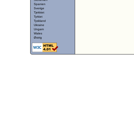
Spanien
Sverige
Tjekkiet
Tyrkiet
Tyskland
Ukraine
Ungarn
Wales
Østrig