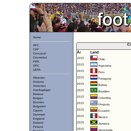
Home
C
AFC
CAF
År
Land
Concacaf
Conmebol
2015
Chile
FIFA
2015
OFC
Argentina
UEFA
2015
Peru
2015
Albanien
Paraguay
Andorra
2015
Bolivia
Armenien
Aserbajdsjan
2015
Brasilien
Belarus
2015
Colombia
Belgien
Bosnien
2015
Uruguay
Bulgarien
2015
Cypern
Ecuador
Danmark
2015
Mexico
England
2015
Estland
Jamaica
Finland
2015
Venezuela
Frankrig