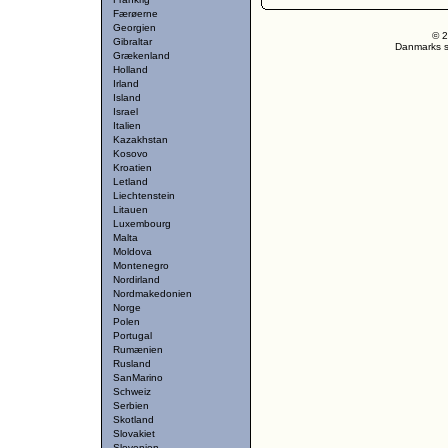
Færøerne
Georgien
© 2
Gibraltar
Danmarks st
Grækenland
Holland
Irland
Island
Israel
Italien
Kazakhstan
Kosovo
Kroatien
Letland
Liechtenstein
Litauen
Luxembourg
Malta
Moldova
Montenegro
Nordirland
Nordmakedonien
Norge
Polen
Portugal
Rumænien
Rusland
SanMarino
Schweiz
Serbien
Skotland
Slovakiet
Slovenien