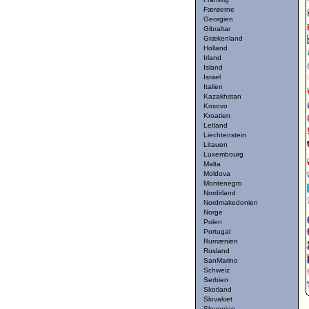
Færøerne
Georgien
Gibraltar
Grækenland
Holland
Irland
Island
Israel
Italien
Kazakhstan
Kosovo
Kroatien
Letland
Liechtenstein
Litauen
Luxembourg
Malta
Moldova
Montenegro
Nordirland
Nordmakedonien
Norge
Polen
Portugal
Rumænien
Rusland
SanMarino
Schweiz
Serbien
Skotland
Slovakiet
Slovenien