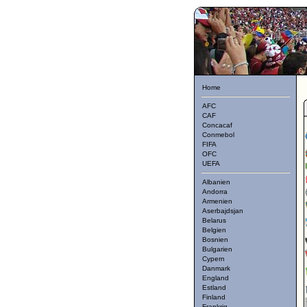
Home
AFC
CAF
Concacaf
Conmebol
FIFA
OFC
UEFA
Albanien
Andorra
Armenien
Aserbajdsjan
Belarus
Belgien
Bosnien
Bulgarien
Cypern
Danmark
England
Estland
Finland
Frankrig