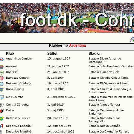
Klubber fra
Argentina
Klub
Stiftet
Stadion
Argentinos Juniors
15. august 1904
Estadio Diego Armando
Maradona
Arsenal
11. januar 1957
Estadio Julio Humberto Grondon
Banfield
21. januar 1896
Estadio Florencio Solá
Barracas Central
5. april 1904
Estadio Claudio Chiqui Tapia
Belgrano Córdoba
19. marts 1905
Estadio El Gigante de Alberdi
Boca Juniors
3. april 1905
Estadio Alberto J. Armando (La
Bombonera)
CA Tucumán
27. september 1902
Estadio Monumental Presidente
Jose Fierro
Central Córdoba
3. juni 1919
Estadio Alfredo Terrera
Colón
5. maj 1905
Estadio Centenario do los
Elefantes
Defensa y Justica
20. marts 1935
Estadio Norberto ''Tito''
Tomaghello
Deportivo Español
12. oktober 1956
Estadio Nuevo España
Deportivo Mandiyú
14. december 1952
Estadio José Antonio Romero