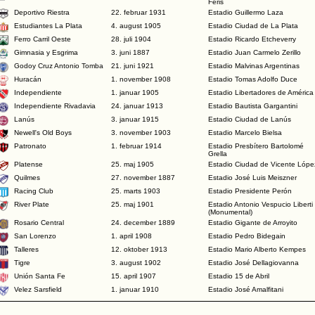
Feris
Deportivo Riestra
22. februar 1931
Estadio Guillermo Laza
Estudiantes La Plata
4. august 1905
Estadio Ciudad de La Plata
Ferro Carril Oeste
28. juli 1904
Estadio Ricardo Etcheverry
Gimnasia y Esgrima
3. juni 1887
Estadio Juan Carmelo Zerillo
Godoy Cruz Antonio Tomba
21. juni 1921
Estadio Malvinas Argentinas
Huracán
1. november 1908
Estadio Tomas Adolfo Duce
Independiente
1. januar 1905
Estadio Libertadores de América
Independiente Rivadavia
24. januar 1913
Estadio Bautista Gargantini
Lanús
3. januar 1915
Estadio Ciudad de Lanús
Newell's Old Boys
3. november 1903
Estadio Marcelo Bielsa
Patronato
1. februar 1914
Estadio Presbítero Bartolomé
Grella
Platense
25. maj 1905
Estadio Ciudad de Vicente Lópe
Quilmes
27. november 1887
Estadio José Luis Meiszner
Racing Club
25. marts 1903
Estadio Presidente Perón
River Plate
25. maj 1901
Estadio Antonio Vespucio Liberti
(Monumental)
Rosario Central
24. december 1889
Estadio Gigante de Arroyito
San Lorenzo
1. april 1908
Estadio Pedro Bidegain
Talleres
12. oktober 1913
Estadio Mario Alberto Kempes
Tigre
3. august 1902
Estadio José Dellagiovanna
Unión Santa Fe
15. april 1907
Estadio 15 de Abril
Velez Sarsfield
1. januar 1910
Estadio José Amalfitani