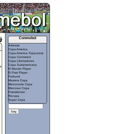
Conmebol
Adresse
Copa America
Copa America Topscorere
Copa Conmebol
Copa Libertadores
Copa Sudamericana
a
El Mundo Player
El Pais Player
Forbund
Masters Copa
Merconorte Copa
Mercosur Copa
Præsidenter
Recopa
Super Copa